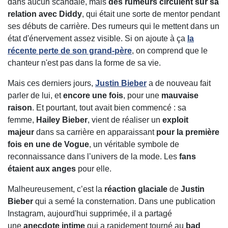
dans aucun scandale, mais
des rumeurs circulent sur sa
relation avec Diddy
, qui était une sorte de mentor pendant
ses débuts de carrière. Des rumeurs qui le mettent dans un
état d'énervement assez visible. Si on ajoute à ça
la
récente perte de son grand-père
, on comprend que le
chanteur n'est pas dans la forme de sa vie.
Mais ces derniers jours,
Justin Bieber
a de nouveau fait
parler de lui, et
encore une fois
, pour une
mauvaise
raison
. Et pourtant, tout avait bien commencé : sa
femme,
Hailey Bieber
, vient de réaliser un
exploit
majeur
dans sa carrière en apparaissant
pour la première
fois en une de Vogue
, un véritable symbole de
reconnaissance dans l’univers de la mode. Les
fans
étaient aux anges
pour elle.
Malheureusement, c’est la
réaction glaciale
de
Justin
Bieber
qui a semé la consternation. Dans une publication
Instagram, aujourd'hui supprimée, il a partagé
une
anecdote intime
qui a rapidement tourné au
bad