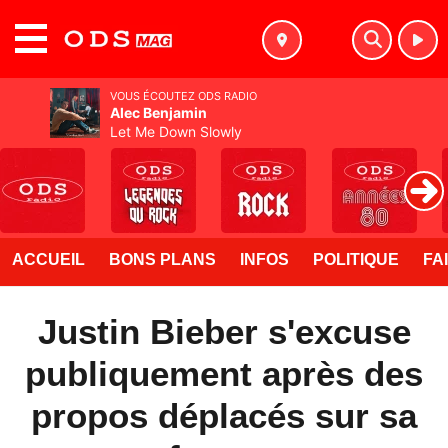
MENU
VOUS ÉCOUTEZ ODS RADIO
Alec Benjamin
Let Me Down Slowly
ACCUEIL
BONS PLANS
INFOS
POLITIQUE
FA
Justin Bieber s'excuse
publiquement après des
propos déplacés sur sa