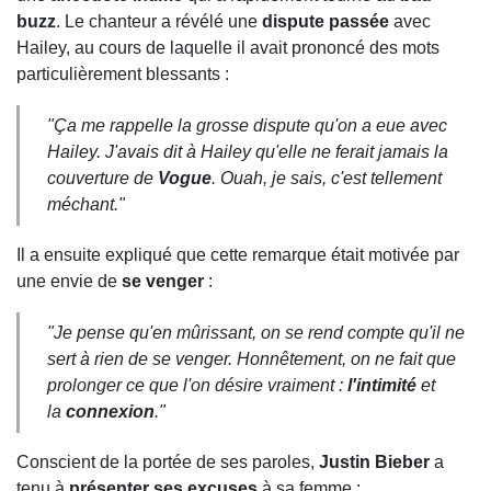
buzz
. Le chanteur a révélé une
dispute passée
avec
Hailey, au cours de laquelle il avait prononcé des mots
particulièrement blessants :
"
Ça me rappelle la grosse dispute qu'on a eue avec
Hailey. J'avais dit à Hailey qu'elle ne ferait jamais la
couverture de
Vogue
. Ouah, je sais, c'est tellement
méchant.
"
Il a ensuite expliqué que cette remarque était motivée par
une envie de
se venger
:
"
Je pense qu'en mûrissant, on se rend compte qu'il ne
sert à rien de se venger. Honnêtement, on ne fait que
prolonger ce que l'on désire vraiment :
l'intimité
et
la
connexion
.
"
Conscient de la portée de ses paroles,
Justin Bieber
a
tenu à
présenter ses excuses
à sa femme :