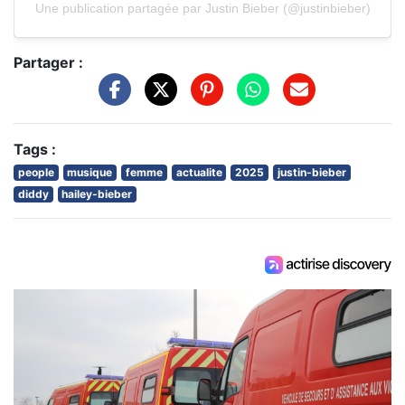
Une publication partagée par Justin Bieber (@justinbieber)
Partager :
Tags :
people
musique
femme
actualite
2025
justin-bieber
diddy
hailey-bieber