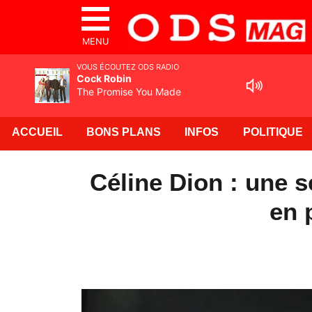
MENU
VOUS ÉCOUTEZ ODS RADIO
Cock Robin
The Promise You Made
ACCUEIL
BONS PLANS
INFOS
POLITIQUE
Céline Dion : une sé
en 