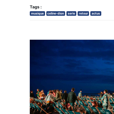
Tags :
musique
celine-dion
serie
retour
actus