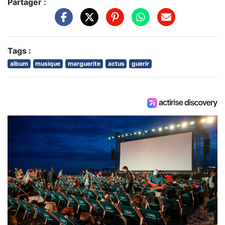
Partager :
Tags :
album
musique
marguerite
actus
guerir