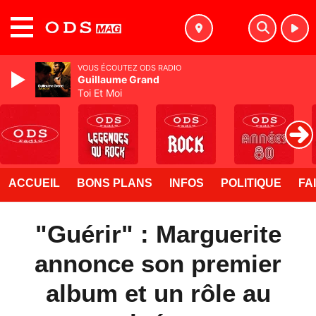
MENU
VOUS ÉCOUTEZ ODS RADIO
Guillaume Grand
Toi Et Moi
ACCUEIL
BONS PLANS
INFOS
POLITIQUE
FA
"Guérir" : Marguerite
annonce son premier
album et un rôle au