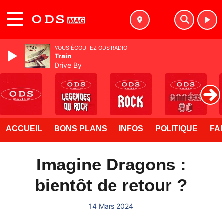
MENU
VOUS ÉCOUTEZ ODS RADIO
Train
Drive By
ACCUEIL
BONS PLANS
INFOS
POLITIQUE
FA
Imagine Dragons :
bientôt de retour ?
14 Mars 2024