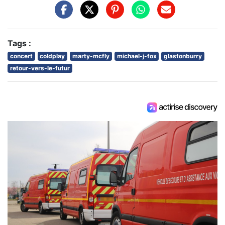
Tags :
concert
coldplay
marty-mcfly
michael-j-fox
glastonburry
retour-vers-le-futur