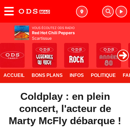
MENU
VOUS ÉCOUTEZ ODS RADIO
Red Hot Chili Peppers
Scartissue
ACCUEIL
BONS PLANS
INFOS
POLITIQUE
FA
Coldplay : en plein
concert, l'acteur de
Marty McFly débarque !