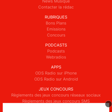
News Musique
Contacter la rédac
RUBRIQUES
Bons Plans
Emissions
Concours
PODCASTS
Podcasts
Webradios
APPS
ODS Radio sur iPhone
ODS Radio sur Android
JEUX CONCOURS
Règlements des jeux concours réseaux sociaux
Règlements des jeux concours SMS
Règlements des jeux concours téléphone et internet