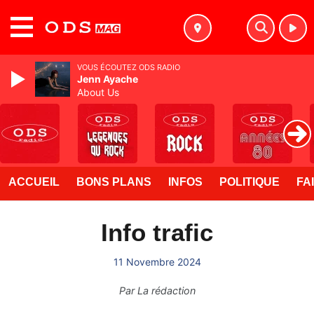
MENU
VOUS ÉCOUTEZ ODS RADIO
Jenn Ayache
About Us
ACCUEIL
BONS PLANS
INFOS
POLITIQUE
FA
Info trafic
11 Novembre 2024
Par
La rédaction