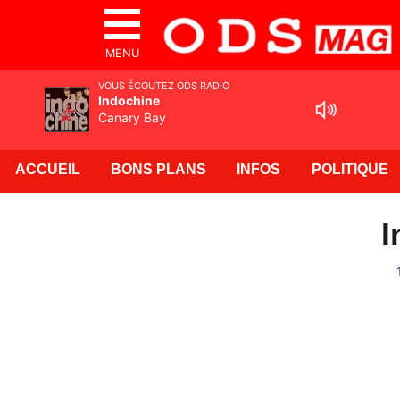
MENU
VOUS ÉCOUTEZ ODS RADIO
Indochine
Canary Bay
ACCUEIL
BONS PLANS
INFOS
POLITIQUE
I