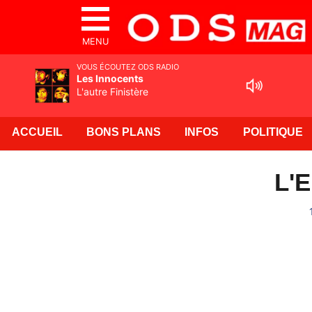
MENU
VOUS ÉCOUTEZ ODS RADIO
Les Innocents
L'autre Finistère
ACCUEIL
BONS PLANS
INFOS
POLITIQUE
L'