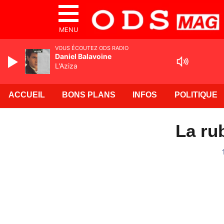
MENU
VOUS ÉCOUTEZ ODS RADIO
Daniel Balavoine
L'Aziza
ACCUEIL
BONS PLANS
INFOS
POLITIQUE
La ru