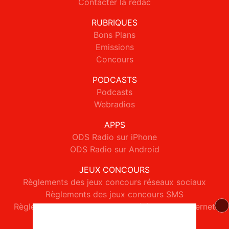
Contacter la rédac
RUBRIQUES
Bons Plans
Emissions
Concours
PODCASTS
Podcasts
Webradios
APPS
ODS Radio sur iPhone
ODS Radio sur Android
JEUX CONCOURS
Règlements des jeux concours réseaux sociaux
Règlements des jeux concours SMS
Règlements des jeux concours téléphone et internet