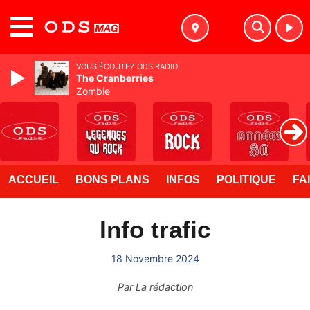
MENU
VOUS ÉCOUTEZ ODS RADIO
The Cranberries
Zombie
ACCUEIL
BONS PLANS
INFOS
POLITIQUE
FA
Info trafic
18 Novembre 2024
Par
La rédaction