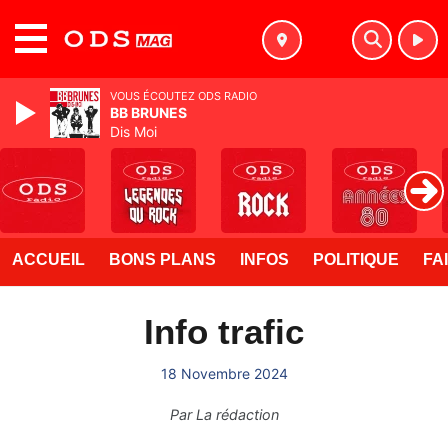
MENU
VOUS ÉCOUTEZ ODS RADIO
BB BRUNES
Dis Moi
ACCUEIL
BONS PLANS
INFOS
POLITIQUE
FA
Info trafic
18 Novembre 2024
Par
La rédaction