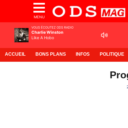
MENU
VOUS ÉCOUTEZ ODS RADIO
Charlie Winston
Like A Hobo
ACCUEIL
BONS PLANS
INFOS
POLITIQUE
Pro