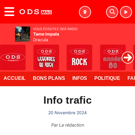
MENU
VOUS ÉCOUTEZ ODS RADIO
Tame Impala
Dracula
ACCUEIL
BONS PLANS
INFOS
POLITIQUE
FA
Info trafic
20 Novembre 2024
Par
La rédaction