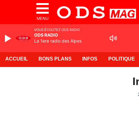
MENU
VOUS ÉCOUTEZ ODS RADIO
ODS RADIO
La 1ere radio des Alpes
ACCUEIL
BONS PLANS
INFOS
POLITIQUE
I