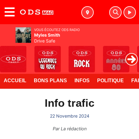
MENU
VOUS ÉCOUTEZ ODS RADIO
Myles Smith
Drive Safe
ACCUEIL
BONS PLANS
INFOS
POLITIQUE
FA
Info trafic
22 Novembre 2024
Par
La rédaction