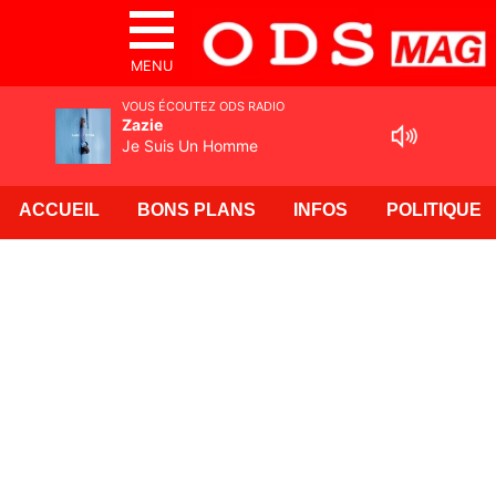
MENU
VOUS ÉCOUTEZ ODS RADIO
Zazie
Je Suis Un Homme
ACCUEIL
BONS PLANS
INFOS
POLITIQUE