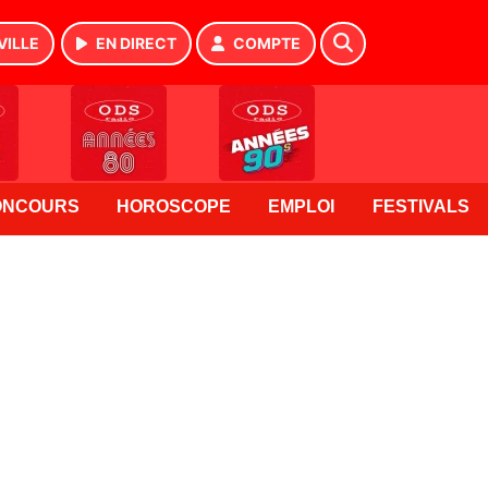
VILLE
EN DIRECT
COMPTE
ONCOURS
HOROSCOPE
EMPLOI
FESTIVALS