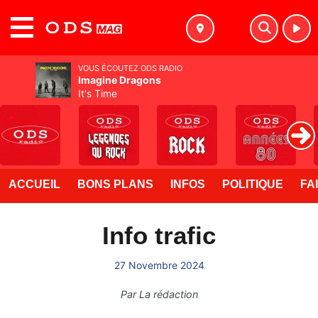
MENU
VOUS ÉCOUTEZ ODS RADIO
Imagine Dragons
It's Time
ACCUEIL
BONS PLANS
INFOS
POLITIQUE
FA
Info trafic
27 Novembre 2024
Par
La rédaction