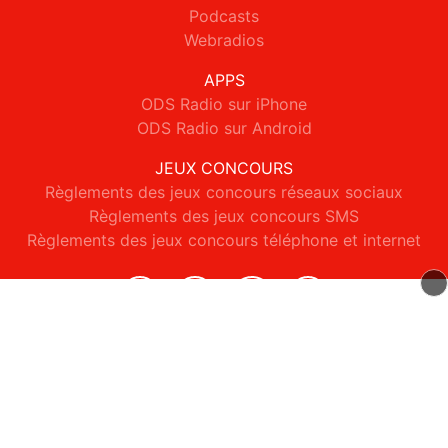
Podcasts
Webradios
APPS
ODS Radio sur iPhone
ODS Radio sur Android
JEUX CONCOURS
Règlements des jeux concours réseaux sociaux
Règlements des jeux concours SMS
Règlements des jeux concours téléphone et internet
© 2026 ODS Radio Tous droits réservés.
Signaler un contenu
-
Mentions légales
-
Politique de cookies
-
Contact