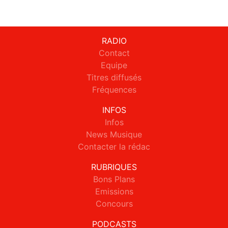
RADIO
Contact
Equipe
Titres diffusés
Fréquences
INFOS
Infos
News Musique
Contacter la rédac
RUBRIQUES
Bons Plans
Emissions
Concours
PODCASTS