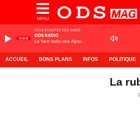
MENU
VOUS ÉCOUTEZ ODS RADIO
ODS RADIO
La 1ere radio des Alpes
ACCUEIL
BONS PLANS
INFOS
POLITIQUE
La ru