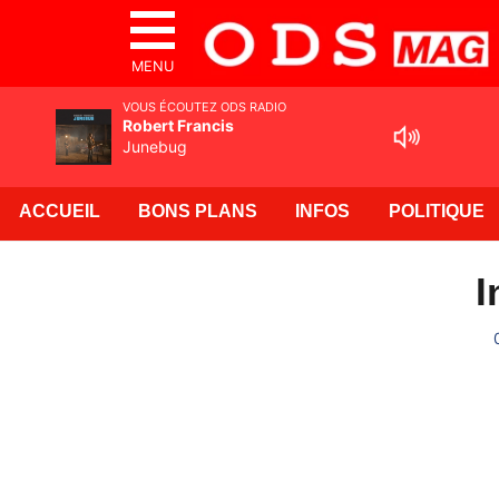
MENU
VOUS ÉCOUTEZ ODS RADIO
Robert Francis
Junebug
ACCUEIL
BONS PLANS
INFOS
POLITIQUE
I