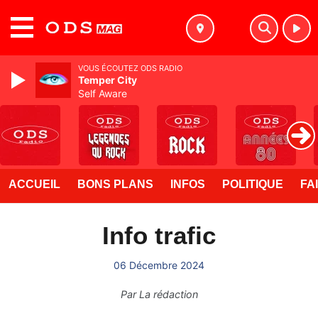
MENU
VOUS ÉCOUTEZ ODS RADIO
Temper City
Self Aware
ACCUEIL
BONS PLANS
INFOS
POLITIQUE
FA
Info trafic
06 Décembre 2024
Par
La rédaction