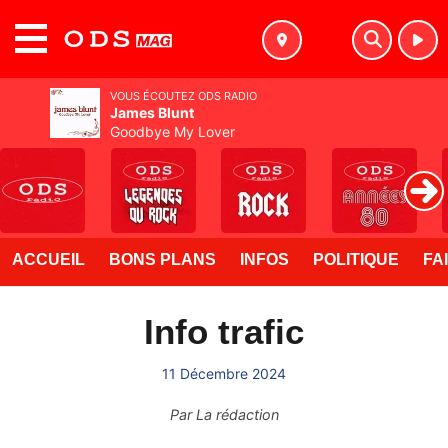
MENU
VOUS ÉCOUTEZ ODS RADIO
James Blunt
Goodbye My Lover
ACCUEIL
BONS PLANS
INFOS
POLITIQUE
FA
Info trafic
11 Décembre 2024
Par
La rédaction