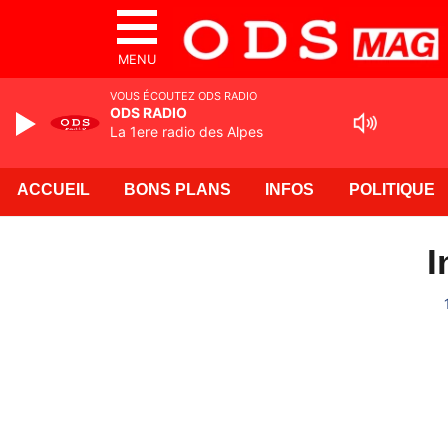
MENU
VOUS ÉCOUTEZ ODS RADIO
ODS RADIO
La 1ere radio des Alpes
ACCUEIL
BONS PLANS
INFOS
POLITIQUE
I