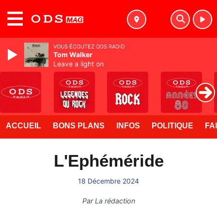
MENU
VOUS ÉCOUTEZ ODS RADIO
Tom Walker
Leave a light on
ACCUEIL
BONS PLANS
INFOS
POLITIQUE
FA
L'Ephéméride
18 Décembre 2024
Par
La rédaction