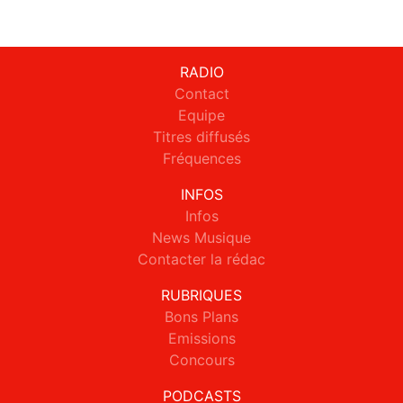
RADIO
Contact
Equipe
Titres diffusés
Fréquences
INFOS
Infos
News Musique
Contacter la rédac
RUBRIQUES
Bons Plans
Emissions
Concours
PODCASTS