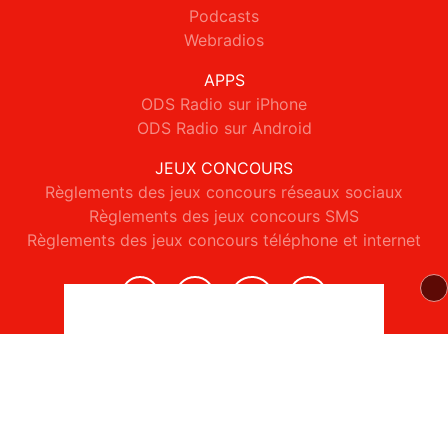
Podcasts
Webradios
APPS
ODS Radio sur iPhone
ODS Radio sur Android
JEUX CONCOURS
Règlements des jeux concours réseaux sociaux
Règlements des jeux concours SMS
Règlements des jeux concours téléphone et internet
© 2026 ODS Radio Tous droits réservés.
Signaler un contenu
-
Mentions légales
-
Politique de cookies
-
Contact