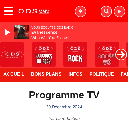
MENU
VOUS ÉCOUTEZ ODS RADIO
Evanescence
Who Will You Follow
ACCUEIL
BONS PLANS
INFOS
POLITIQUE
FA
Programme TV
20 Décembre 2024
Par
La rédaction