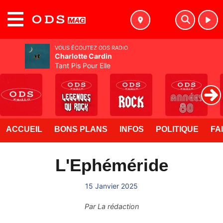
MENU
VOUS ÉCOUTEZ ODS RADIO
Charlotte Cardin
Tant Pis Pour Elle
ACCUEIL
BONS PLANS
INFOS
POLITIQUE
FA
L'Ephéméride
15 Janvier 2025
Par
La rédaction