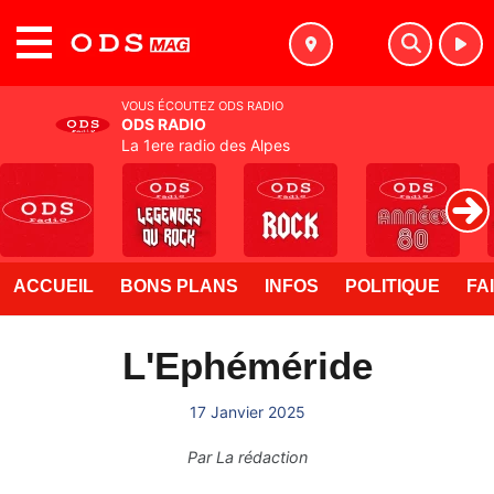
MENU
VOUS ÉCOUTEZ ODS RADIO
ODS RADIO
La 1ere radio des Alpes
ACCUEIL
BONS PLANS
INFOS
POLITIQUE
FA
L'Ephéméride
17 Janvier 2025
Par
La rédaction