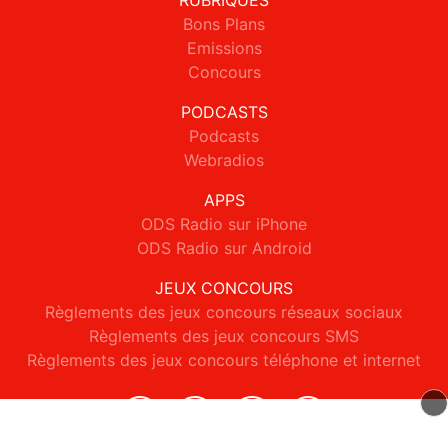
RUBRIQUES
Bons Plans
Emissions
Concours
PODCASTS
Podcasts
Webradios
APPS
ODS Radio sur iPhone
ODS Radio sur Android
JEUX CONCOURS
Règlements des jeux concours réseaux sociaux
Règlements des jeux concours SMS
Règlements des jeux concours téléphone et internet