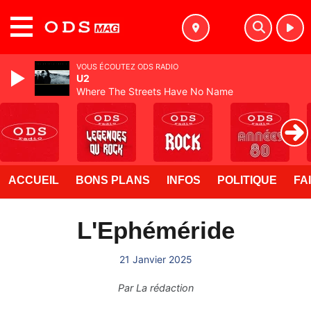
MENU
VOUS ÉCOUTEZ ODS RADIO
U2
Where The Streets Have No Name
ACCUEIL
BONS PLANS
INFOS
POLITIQUE
FA
L'Ephéméride
21 Janvier 2025
Par
La rédaction