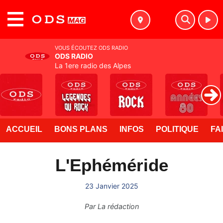
MENU
VOUS ÉCOUTEZ ODS RADIO
ODS RADIO
La 1ere radio des Alpes
ACCUEIL
BONS PLANS
INFOS
POLITIQUE
FA
L'Ephéméride
23 Janvier 2025
Par
La rédaction