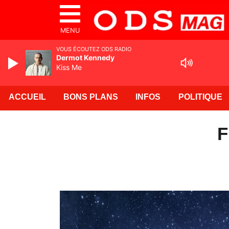
MENU
VOUS ÉCOUTEZ ODS RADIO
Dermot Kennedy
Kiss Me
ACCUEIL
BONS PLANS
INFOS
POLITIQUE
F