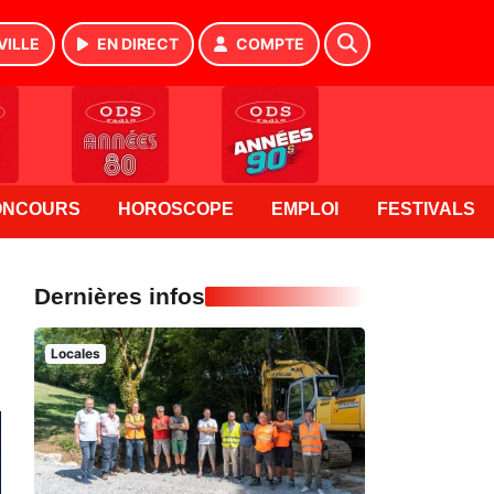
VILLE
EN DIRECT
COMPTE
ONCOURS
HOROSCOPE
EMPLOI
FESTIVALS
Dernières infos
Locales