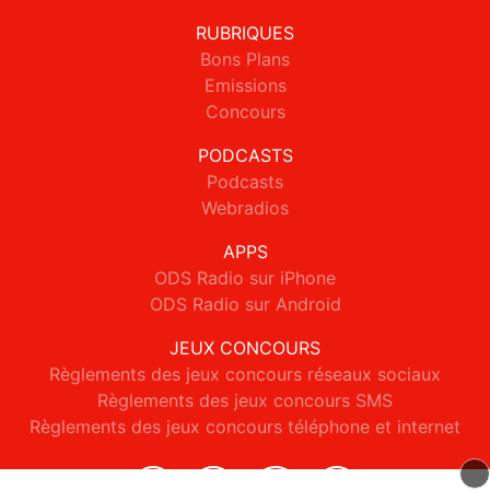
RUBRIQUES
Bons Plans
Emissions
Concours
PODCASTS
Podcasts
Webradios
APPS
ODS Radio sur iPhone
ODS Radio sur Android
JEUX CONCOURS
Règlements des jeux concours réseaux sociaux
Règlements des jeux concours SMS
Règlements des jeux concours téléphone et internet