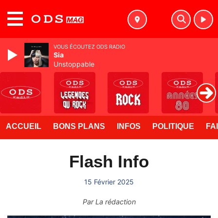
MENU
VOUS ÉCOUTEZ ODS RADIO
Sia
Unstoppable
ACCUEIL
BONS PLANS
INFOS
POLITIQUE
FA
Flash Info
15 Février 2025
Par
La rédaction