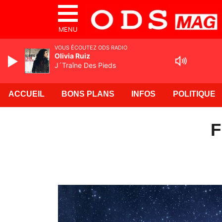
MENU
VOUS ÉCOUTEZ ODS RADIO
Olivia Ruiz
J´Traîne Des Pieds
ACCUEIL
BONS PLANS
INFOS
POLITIQUE
F