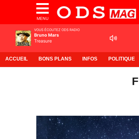
MENU
VOUS ÉCOUTEZ ODS RADIO
Bruno Mars
Treasure
ACCUEIL
BONS PLANS
INFOS
POLITIQUE
F