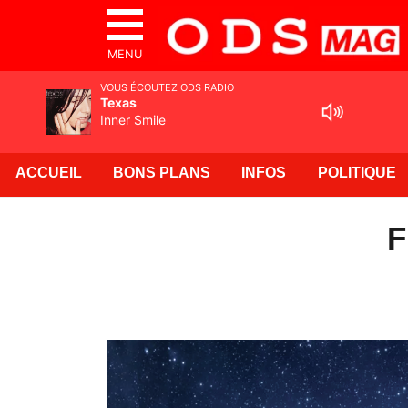
MENU
VOUS ÉCOUTEZ ODS RADIO
Texas
Inner Smile
ACCUEIL
BONS PLANS
INFOS
POLITIQUE
F