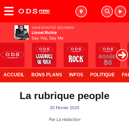
MENU
VOUS ÉCOUTEZ ODS RADIO
Lionel Richie
Say You, Say Me
ACCUEIL
BONS PLANS
INFOS
POLITIQUE
FA
La rubrique people
20 Février 2025
Par
La rédaction