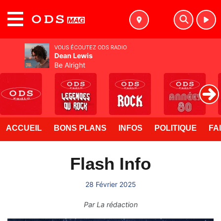
MENU
VOUS ÉCOUTEZ ODS RADIO
Dean Lewis
Be Alright
ACCUEIL
BONS PLANS
INFOS
POLITIQUE
FA
Flash Info
28 Février 2025
Par
La rédaction