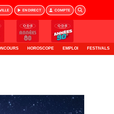
VILLE
EN DIRECT
COMPTE
ONCOURS
HOROSCOPE
EMPLOI
FESTIVALS