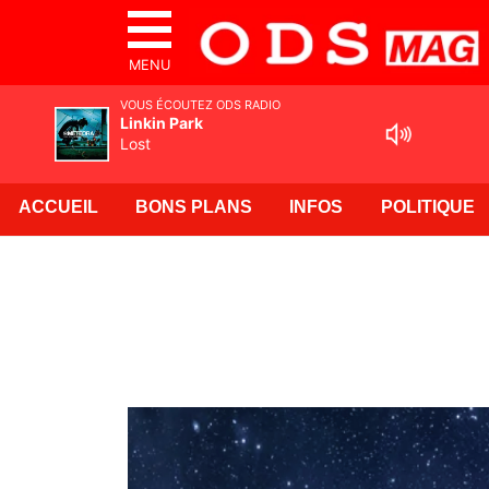
MENU
VOUS ÉCOUTEZ ODS RADIO
Linkin Park
Lost
ACCUEIL
BONS PLANS
INFOS
POLITIQUE