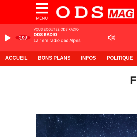
MENU
VOUS ÉCOUTEZ ODS RADIO
ODS RADIO
La 1ere radio des Alpes
ACCUEIL
BONS PLANS
INFOS
POLITIQUE
F