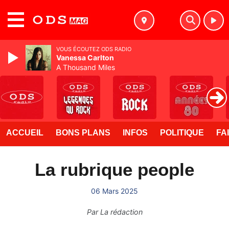
MENU
VOUS ÉCOUTEZ ODS RADIO
Vanessa Carlton
A Thousand Miles
ACCUEIL
BONS PLANS
INFOS
POLITIQUE
FA
La rubrique people
06 Mars 2025
Par
La rédaction