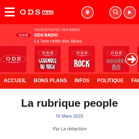
MENU
VOUS ÉCOUTEZ ODS RADIO
ODS RADIO
La 1ere radio des Alpes
ACCUEIL
BONS PLANS
INFOS
POLITIQUE
FA
La rubrique people
10 Mars 2025
Par
La rédaction