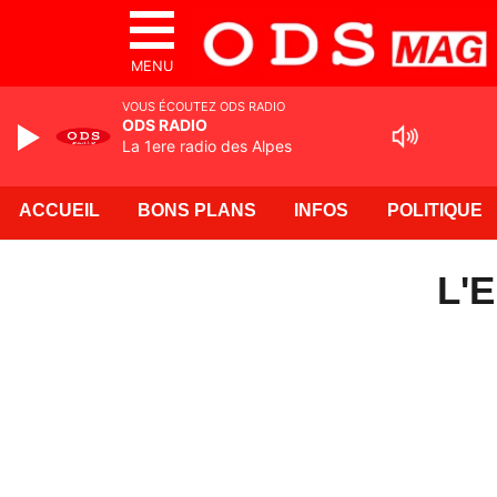
MENU
VOUS ÉCOUTEZ ODS RADIO
ODS RADIO
La 1ere radio des Alpes
ACCUEIL
BONS PLANS
INFOS
POLITIQUE
L'