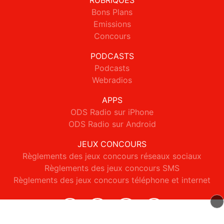
RUBRIQUES
Bons Plans
Emissions
Concours
PODCASTS
Podcasts
Webradios
APPS
ODS Radio sur iPhone
ODS Radio sur Android
JEUX CONCOURS
Règlements des jeux concours réseaux sociaux
Règlements des jeux concours SMS
Règlements des jeux concours téléphone et internet