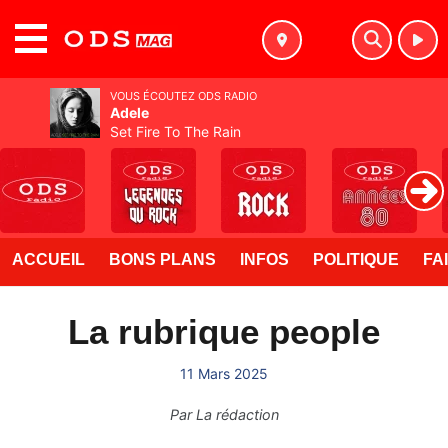
MENU
VOUS ÉCOUTEZ ODS RADIO
Adele
Set Fire To The Rain
ACCUEIL
BONS PLANS
INFOS
POLITIQUE
FA
La rubrique people
11 Mars 2025
Par
La rédaction