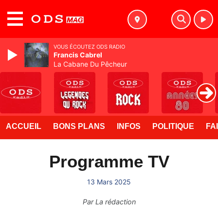
MENU
VOUS ÉCOUTEZ ODS RADIO
Francis Cabrel
La Cabane Du Pêcheur
ACCUEIL
BONS PLANS
INFOS
POLITIQUE
FA
Programme TV
13 Mars 2025
Par
La rédaction