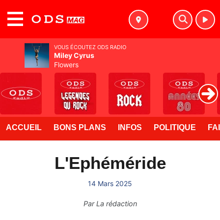
MENU
VOUS ÉCOUTEZ ODS RADIO
Miley Cyrus
Flowers
ACCUEIL
BONS PLANS
INFOS
POLITIQUE
FA
L'Ephéméride
14 Mars 2025
Par
La rédaction