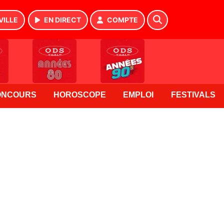
VILLE
EN DIRECT
COMPTE
ONCOURS
HOROSCOPE
EMPLOI
FESTIVALS