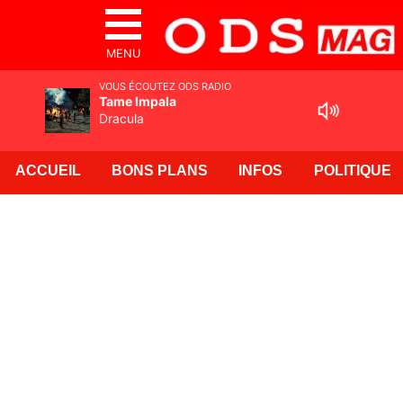
MENU
VOUS ÉCOUTEZ ODS RADIO
Tame Impala
Dracula
ACCUEIL
BONS PLANS
INFOS
POLITIQUE