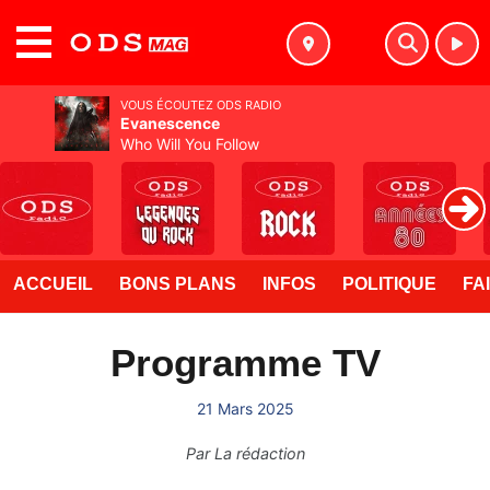
MENU
VOUS ÉCOUTEZ ODS RADIO
Evanescence
Who Will You Follow
ACCUEIL
BONS PLANS
INFOS
POLITIQUE
FA
Programme TV
21 Mars 2025
Par
La rédaction