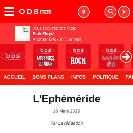
MENU
VOUS ÉCOUTEZ ODS RADIO
Pink Floyd
Another Brick In The Wall
ACCUEIL
BONS PLANS
INFOS
POLITIQUE
FA
L'Ephéméride
25 Mars 2025
Par
La rédaction