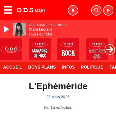
MENU
VOUS ÉCOUTEZ ODS RADIO
Clara Luciani
Tout Pour Moi
ACCUEIL
BONS PLANS
INFOS
POLITIQUE
FA
L'Ephéméride
27 Mars 2025
Par
La rédaction