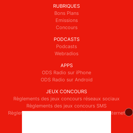
RUBRIQUES
Bons Plans
Emissions
Concours
PODCASTS
Podcasts
Webradios
APPS
ODS Radio sur iPhone
ODS Radio sur Android
JEUX CONCOURS
Règlements des jeux concours réseaux sociaux
Règlements des jeux concours SMS
Règlements des jeux concours téléphone et internet