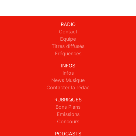
RADIO
Contact
Equipe
Titres diffusés
Fréquences
INFOS
Infos
News Musique
Contacter la rédac
RUBRIQUES
Bons Plans
Emissions
Concours
PODCASTS