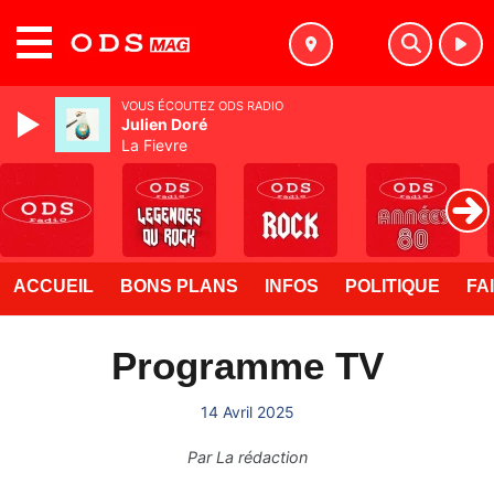
MENU
VOUS ÉCOUTEZ ODS RADIO
Julien Doré
La Fievre
ACCUEIL
BONS PLANS
INFOS
POLITIQUE
FA
Programme TV
14 Avril 2025
Par
La rédaction