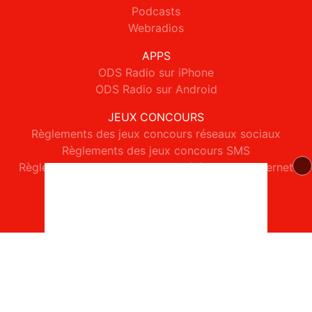
Podcasts
Webradios
APPS
ODS Radio sur iPhone
ODS Radio sur Android
JEUX CONCOURS
Règlements des jeux concours réseaux sociaux
Règlements des jeux concours SMS
Règlements des jeux concours téléphone et internet
© 2026 ODS Radio Tous droits réservés.
Signaler un contenu
-
Mentions légales
-
Politique de cookies
-
Contact